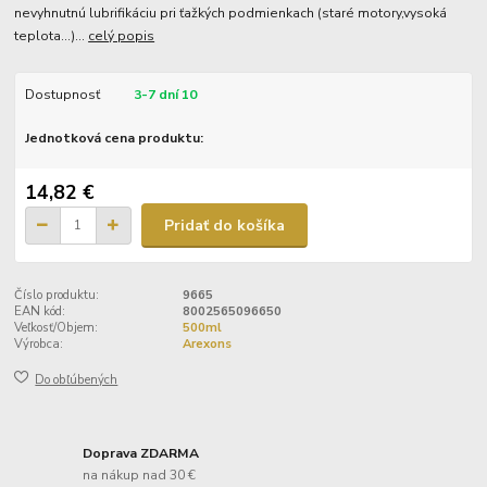
nevyhnutnú lubrifikáciu pri ťažkých podmienkach (staré motory,vysoká
teplota...)...
celý popis
Dostupnosť
3-7 dní 10
Jednotková cena produktu:
14,82 €
Pridať do košíka
Číslo produktu:
9665
EAN kód:
8002565096650
Veľkosť/Objem:
500ml
Výrobca:
Arexons
Do obľúbených
Doprava ZDARMA
na nákup nad 30 €