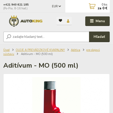
0
ks
+421 940 621 185
EUR
za
0 €
(Po-Pia, 8-16 hod.)
Menu
Hľadať
Úvod
OLEJE A PREVÁDZKOVÉ KVAPALINY
Aditíva
pre olejovú
sústavu
Aditívum - MO (500 ml)
Aditívum - MO (500 ml)