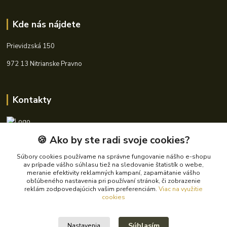
Kde nás nájdete
Prievidzská 150
972 13 Nitrianske Pravno
Kontakty
🍪 Ako by ste radi svoje cookies?
+421 940 621 185
(Po-Pia, 8-16 hod.)
Súbory cookies používame na správne fungovanie nášho e-shopu
av prípade vášho súhlasu tiež na sledovanie štatistík o webe,
info@autoking.sk
meranie efektivity reklamných kampaní, zapamätanie vášho
obľúbeného nastavenia pri používaní stránok, či zobrazenie
reklám zodpovedajúcich vašim preferenciám.
Viac na využitie
cookies
Súhlasím
Nastavenia