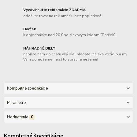
Vyzdvihnutie reklamácie ZDARMA
odošlite tovar na reklamáciu bez poplatkov!
Darček
k objednávke nad 20 € so zľavovým kódom "Darček".
NÁHRADNÉ DIELY
napíšte nám do chatu aký diel hľadáte, na aké vozidlo a my
Vám pomôžeme nájsť to správne riešenie!
Kompletné špecifikácie
Parametre
Hodnotenie
0
Kompletné špecifikácie