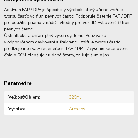
Aditívum FAP / DPF je špecifický výrobok, ktorý účinne znižuje
tvorbu častíc vo filtri pevných častic. Podporuje čistenie FAP / DPF,
pre použitie priamo v nádrži, vhodný pre vozidlá vybavené filtrom
pevných častic.
Čistí hlboko a chráni plný výkon systému. Používa sa
v odporučenom dávkovaní a frekvencii, znižuje tvorbu častíc
predlžuje intervaly regenerácie FAP / DPF. Zvýšenie ketánového
čísla o 5CN, zlepšuje studené štarty, znižuje šum a jas .
Parametre
Veľkosť/Objem
325ml
Výrobca
Arexons