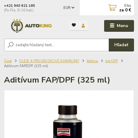
0
ks
+421 940 621 185
EUR
za
0 €
(Po-Pia, 8-16 hod.)
Menu
Hľadať
Úvod
OLEJE A PREVÁDZKOVÉ KVAPALINY
Aditíva
pre DPF
Aditívum FAP/DPF (325 ml)
Aditívum FAP/DPF (325 ml)