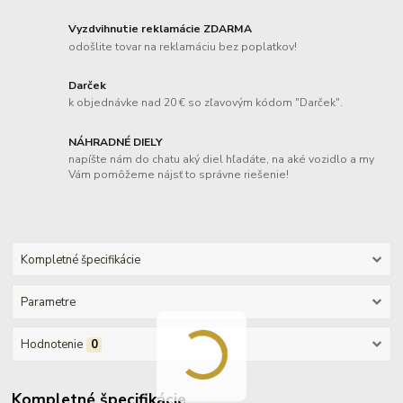
Vyzdvihnutie reklamácie ZDARMA
odošlite tovar na reklamáciu bez poplatkov!
Darček
k objednávke nad 20 € so zľavovým kódom "Darček".
NÁHRADNÉ DIELY
napíšte nám do chatu aký diel hľadáte, na aké vozidlo a my
Vám pomôžeme nájsť to správne riešenie!
Kompletné špecifikácie
Parametre
Hodnotenie
0
Kompletné špecifikácie