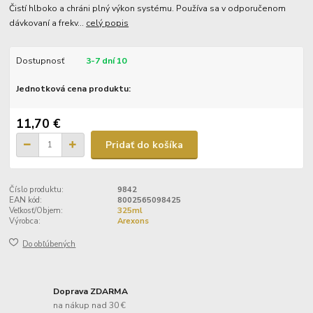
Čistí hlboko a chráni plný výkon systému. Používa sa v odporučenom
dávkovaní a frekv...
celý popis
Dostupnosť
3-7 dní 10
Jednotková cena produktu:
11,70 €
Pridať do košíka
Číslo produktu:
9842
EAN kód:
8002565098425
Veľkosť/Objem:
325ml
Výrobca:
Arexons
Do obľúbených
Doprava ZDARMA
na nákup nad 30 €