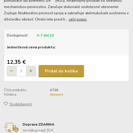
potrubiach do priemeru 3/4 "" (M20). Anaeróbny produkt so strednou
mechanickou pevnosťou. Zaručuje dokonalé vodotesné utesnenie.
Zvyšuje štrukturálnu pevnosť spoja a zabraňuje akémukoľvek uvoľneniu v
dôsledku vibrácií. Chráni nite pred k...
celý popis
Dostupnosť
3-7 dní 10
Jednotková cena produktu:
12,35 €
Pridať do košíka
Číslo produktu:
4729
Výrobca:
Arexons
Do obľúbených
Doprava ZDARMA
na nákup nad 30 €