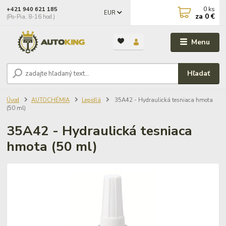
0
ks
+421 940 621 185
EUR
za
0 €
(Po-Pia, 8-16 hod.)
Menu
Hľadať
Úvod
AUTOCHÉMIA
Lepidlá
35A42 - Hydraulická tesniaca hmota
(50 ml)
35A42 - Hydraulická tesniaca
hmota (50 ml)