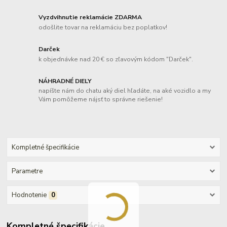
Vyzdvihnutie reklamácie ZDARMA
odošlite tovar na reklamáciu bez poplatkov!
Darček
k objednávke nad 20 € so zľavovým kódom "Darček".
NÁHRADNÉ DIELY
napíšte nám do chatu aký diel hľadáte, na aké vozidlo a my
Vám pomôžeme nájsť to správne riešenie!
Kompletné špecifikácie
Parametre
Hodnotenie
0
Kompletné špecifikácie