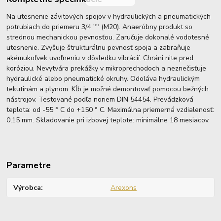
Na utesnenie závitových spojov v hydraulických a pneumatických
potrubiach do priemeru 3/4 "" (M20). Anaeróbny produkt so
strednou mechanickou pevnosťou. Zaručuje dokonalé vodotesné
utesnenie. Zvyšuje štrukturálnu pevnosť spoja a zabraňuje
akémukoľvek uvoľneniu v dôsledku vibrácií. Chráni nite pred
koróziou. Nevytvára prekážky v mikroprechodoch a neznečisťuje
hydraulické alebo pneumatické okruhy. Odoláva hydraulickým
tekutinám a plynom. Kĺb je možné demontovať pomocou bežných
nástrojov. Testované podľa noriem DIN 54454. Prevádzková
teplota: od -55 ° C do +150 ° C. Maximálna priemerná vzdialenosť:
0,15 mm. Skladovanie pri izbovej teplote: minimálne 18 mesiacov.
Parametre
Výrobca
Arexons